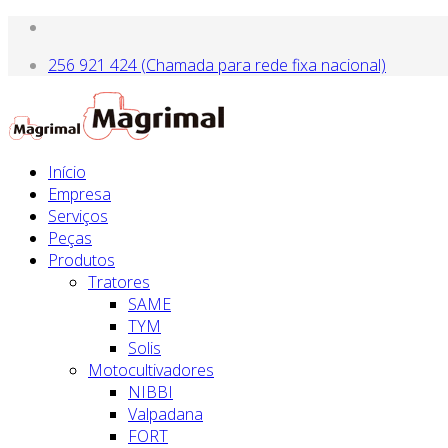
256 921 424 (Chamada para rede fixa nacional)
Início
Empresa
Serviços
Peças
Produtos
Tratores
SAME
TYM
Solis
Motocultivadores
NIBBI
Valpadana
FORT