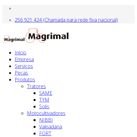
256 921 424 (Chamada para rede fixa nacional)
Início
Empresa
Serviços
Peças
Produtos
Tratores
SAME
TYM
Solis
Motocultivadores
NIBBI
Valpadana
FORT