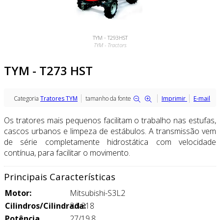
TYM - T293HST
TYM - Tractors
TYM - T273 HST
Categoria
Tratores TYM
tamanho da fonte
Imprimir
E-mail
Os tratores mais pequenos facilitam o trabalho nas estufas,
cascos urbanos e limpeza de estábulos. A transmissão vem
de série completamente hidrostática com velocidade
contínua, para facilitar o movimento.
Principais Características
Motor:
Mitsubishi-S3L2
Cilindros/Cilindrada:
3/1318
Potência
27/19,8