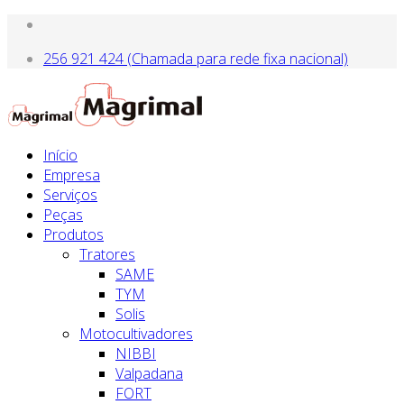
256 921 424 (Chamada para rede fixa nacional)
Início
Empresa
Serviços
Peças
Produtos
Tratores
SAME
TYM
Solis
Motocultivadores
NIBBI
Valpadana
FORT