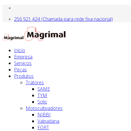
256 921 424 (Chamada para rede fixa nacional)
Início
Empresa
Serviços
Peças
Produtos
Tratores
SAME
TYM
Solis
Motocultivadores
NIBBI
Valpadana
FORT