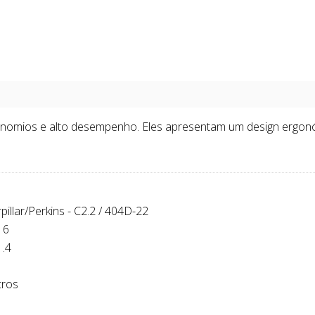
omios e alto desempenho. Eles apresentam um design ergonómi
pillar/Perkins - C2.2 / 404D-22
16
1.4
tros