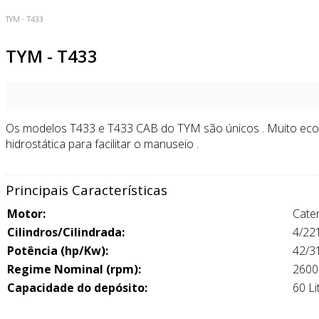
TYM - T433
TYM - T433
Os modelos T433 e T433 CAB do TYM são únicos . Muito econ
hidrostática para facilitar o manuseio .
Principais Características
Motor:
Cater
Cilindros/Cilindrada:
4/22
Potência (hp/Kw):
42/3
Regime Nominal (rpm):
2600
Capacidade do depósito:
60 Li