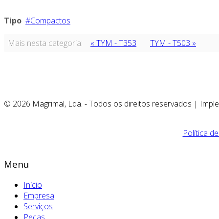
Tipo
Compactos
Mais nesta categoria:
« TYM - T353
TYM - T503 »
© 2026 Magrimal, Lda. - Todos os direitos reservados | Imp
Política d
Menu
Início
Empresa
Serviços
Peças